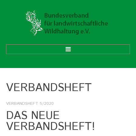
HOME
VERBANDSHEFT
ÜBER UNS
Vorstand
Ehrenmitglieder
VERBANDSHEFT
5/2020
Mitgliedsverbände
DAS NEUE
VERBANDSHEFT!
Geschäftsstelle
Aufgaben und Ziele