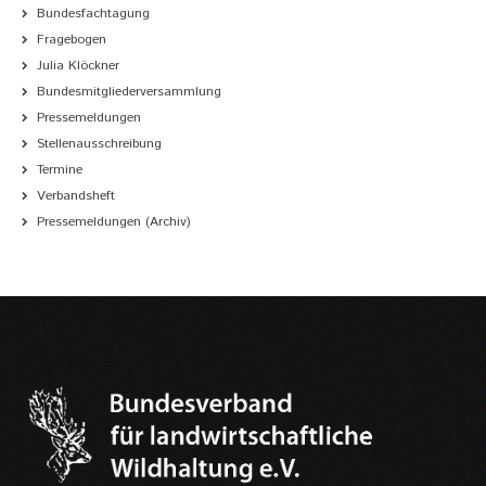
Bundesfachtagung
Fragebogen
Julia Klöckner
Bundesmitgliederversammlung
Pressemeldungen
Stellenausschreibung
Termine
Verbandsheft
Pressemeldungen (Archiv)