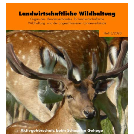
Informationsmaterial
Chronik
Partnerfirmen
Galerie
WILD
Rotwild
Sikawild
Europäisches Damwild
Bison
Europäisches Schwarzwild
AKTUELL
Übersicht aller Meldungen
Pressemeldungen
Verbandsheft