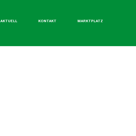
AKTUELL
KONTAKT
MARKTPLATZ
ntliche Mitgliedsverbände
rordentliche Mgl. des BLW
werde ich Mitglied?
Flyer
Jahrbuch
twertekatalog
fäden