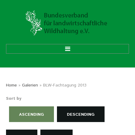
HOME
ÜBER UNS
Home
»
Galerien
» BLW-Fachtagung 2013
Vorstand
Sort by
Ehrenmitglieder
Mitgliedsverbände
ASCENDING
DESCENDING
Geschäftsstelle
Aufgaben und Ziele