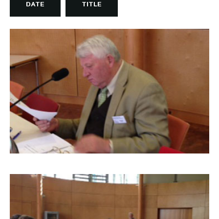
DATE
TITLE
Informationsmaterial
Chronik
Partnerfirmen
BLW-FACHTAGUNG
2013_1
Galerie
WILD
Rotwild
Sikawild
Europäisches Damwild
Bison
Europäisches Schwarzwild
AKTUELL
Übersicht aller Meldungen
Pressemeldungen
Verbandsheft