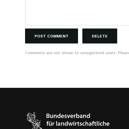
POST COMMENT
DELETE
Comments are not shown to unregistered users. Please