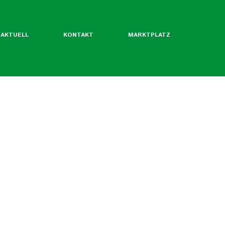
AKTUELL
KONTAKT
MARKTPLATZ
ntliche Mitgliedsverbände
rordentliche Mgl. des BLW
werde ich Mitglied?
Flyer
Jahrbuch
twertekatalog
fäden