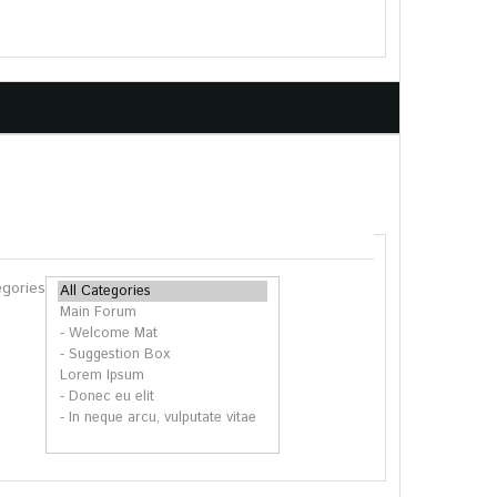
gangsflyer
pte
egories