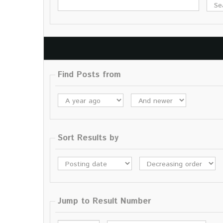
Find Posts from
Sort Results by
Jump to Result Number