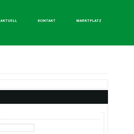
AKTUELL
KONTAKT
MARKTPLATZ
ntliche Mitgliedsverbände
rordentliche Mgl. des BLW
werde ich Mitglied?
Flyer
e
Jahrbuch
twertekatalog
fäden