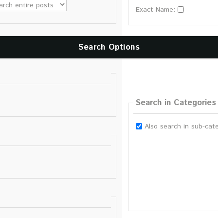
Exact Name:
Lehr
Reze
Search Options
Search in Categories
Also search in sub-cat